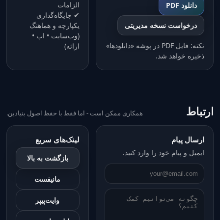
الزامات
دانلود PDF
✔ جایگاه‌گذاری
درخواست نسخه مدیریتی
یکپارچه و هماهنگ
(وب‌سایت • اپ •
نکته: فایل PDF در پوشه «دانلودها»
ارائه)
ذخیره خواهد شد.
ارتباط
همکاری ممکن است - اما فقط با حفظ اصول بنیادین.
ارسال پیام
لینک‌های سریع
ایمیل و پیام خود را وارد کنید.
بازگشت به بالا
مانیفست
وایت‌پیپر