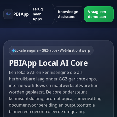
Terug
Knowledge
Vraag een
PBIApp
naar
Assistant
demo aan
Apps
Lokale engine • GGZ-apps • AVG-first ontwerp
PBIApp Local AI Core
Een lokale AI- en kennisengine die als
herbruikbare laag onder GGZ-gerichte apps,
interne workflows en maatwerksoftware kan
worden geplaatst. De core ondersteunt
kennisontsluiting, promptlogica, samenvatting,
documentvoorbereiding en outputcontrole
binnen een gecontroleerde omgeving.